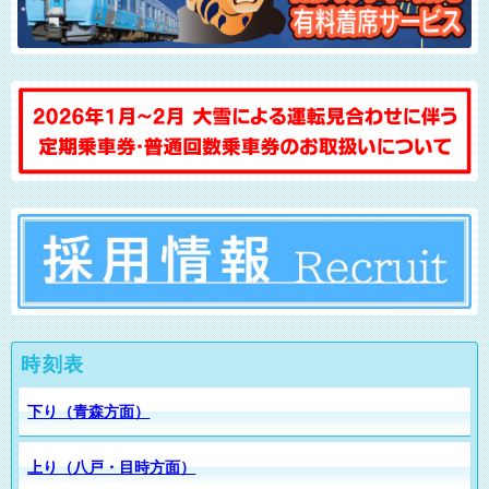
時刻表
下り（青森方面）
上り（八戸・目時方面）