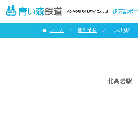
多言語ポ
ホーム
/
駅別情報
/
苫米地駅
北高岩駅