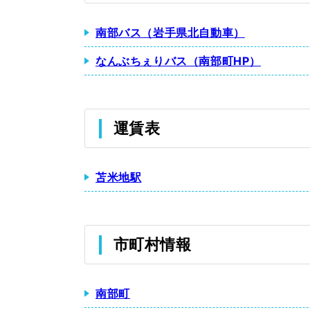
南部バス（岩手県北自動車）
なんぶちぇりバス（南部町HP）
運賃表
苫米地駅
市町村情報
南部町