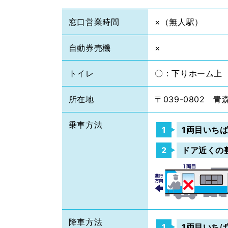
窓口営業時間
×（無人駅）
自動券売機
×
トイレ
〇：下りホーム上
所在地
〒039-0802
乗車方法
1両目いち
ドア近くの
降車方法
1両目いち