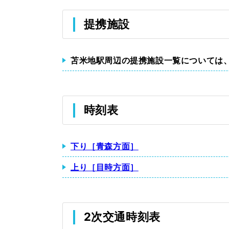
提携施設
苫米地駅周辺の提携施設一覧については
時刻表
下り［青森方面］
上り［目時方面］
2次交通時刻表