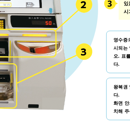
있
시
영수증의
시되는 
오. 표
다.
왕복권 
다.
화면 안
치해 주