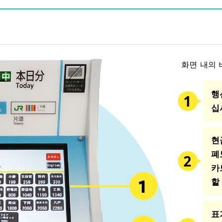
화면 내의 
행
십
현
폐
카
할
표