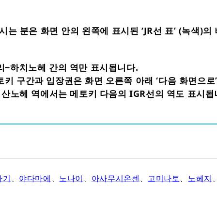
하시는 분은 화면 안의 왼쪽에 표시된 ‘JR선 표’ (녹색)
리~하치노헤 간의 역만 표시됩니다.
키 구간과 입장권은 화면 오른쪽 아래 ‘다음 화면으로’
 산노헤 역에서는 메토키 다음의 IGR선의 역도 표시됩
나기
、
야다마에
、
노나이
、
아사무시온센
、
고미나토
、
노헤지