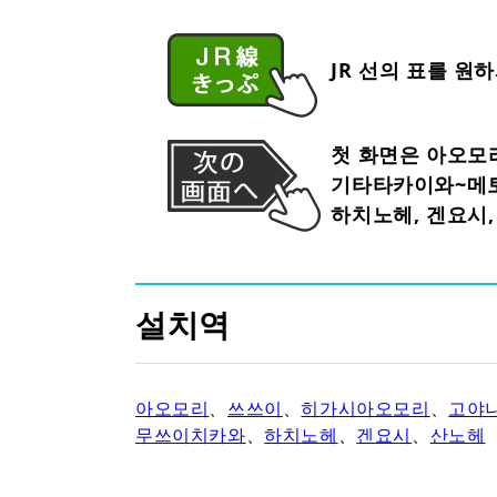
JR 선의 표를 원
첫 화면은 아오모
기타타카이와~메토
하치노헤, 겐요시,
설치역
아오모리
、
쓰쓰이
、
히가시아오모리
、
고야
무쓰이치카와
、
하치노헤
、
겐요시
、
산노헤