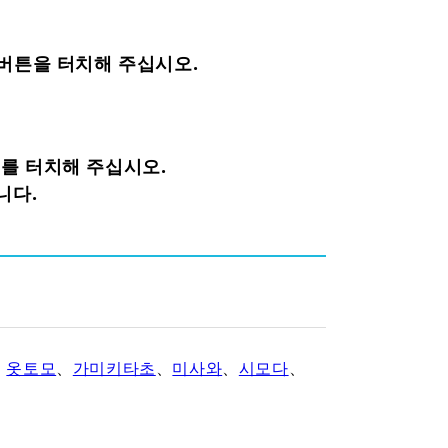
의 버튼을 터치해 주십시오.
를 터치해 주십시오.
니다.
、
옷토모
、
가미키타초
、
미사와
、
시모다
、